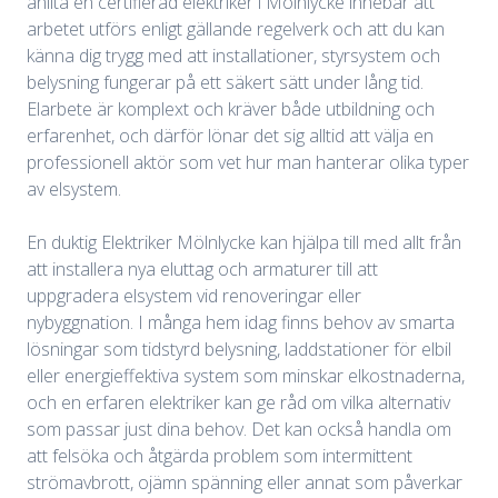
anlita en certifierad elektriker i Mölnlycke innebär att
arbetet utförs enligt gällande regelverk och att du kan
känna dig trygg med att installationer, styrsystem och
belysning fungerar på ett säkert sätt under lång tid.
Elarbete är komplext och kräver både utbildning och
erfarenhet, och därför lönar det sig alltid att välja en
professionell aktör som vet hur man hanterar olika typer
av elsystem.
En duktig Elektriker Mölnlycke kan hjälpa till med allt från
att installera nya eluttag och armaturer till att
uppgradera elsystem vid renoveringar eller
nybyggnation. I många hem idag finns behov av smarta
lösningar som tidstyrd belysning, laddstationer för elbil
eller energieffektiva system som minskar elkostnaderna,
och en erfaren elektriker kan ge råd om vilka alternativ
som passar just dina behov. Det kan också handla om
att felsöka och åtgärda problem som intermittent
strömavbrott, ojämn spänning eller annat som påverkar