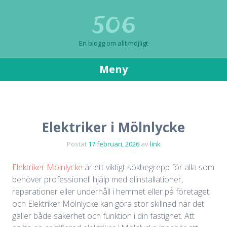
506
En blogg om allt möjligt
Meny
Gå
till
innehåll
Elektriker i Mölnlycke
Postat
17 februari, 2026
av
link
Elektriker Mölnlycke
är ett viktigt sökbegrepp för alla som
behöver professionell hjälp med elinstallationer,
reparationer eller underhåll i hemmet eller på företaget,
och Elektriker Mölnlycke kan göra stor skillnad när det
gäller både säkerhet och funktion i din fastighet. Att